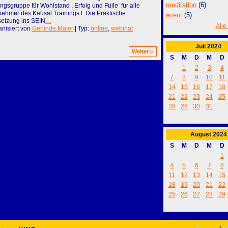
meditation
(6)
gsgruppe für Wohlstand , Erfolg und Fülle für alle
nehmer des Kausal Trainings l Die Praktische
event
(5)
etzung ins SEIN
…
Alle
nisiert von
Gerlinde Maier
| Typ:
online
,
webinar
Juli
2024
Weiter >
S
M
D
M
D
1
2
3
4
7
8
9
10
11
14
15
16
17
18
21
22
23
24
25
28
29
30
31
August
2024
S
M
D
M
D
1
4
5
6
7
8
11
12
13
14
15
18
19
20
21
22
25
26
27
28
29