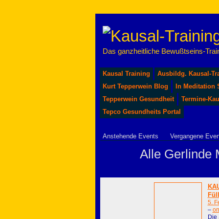
Das ganzheitliche Bewußtseins-Train
Kausal Training
Ausbildg. Kausal-Tr
Kurt Tepperwein Blog
In Meditation
Tepperwein Gesundheit
Termine-Kau
Tepco Gesundheits Portal
Anstehende Events
Vergangene Even
Alle Gerlinde 
KAU
Fül
5. F
–
on
Die