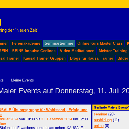
ing der "Neuen Zeit"
ainer
Ferienakademie
Seminartermine
Online Kurs Master Class
K
 SEIN
SEINS Impulse Gerlinde
Video Meditationen
Meister Training
sal Trainer
Kausal Trainer Gruppen
Blogs für Kausal Trainer
Bilder
ts
Meine Events
Maier Events auf Donnerstag, 11. Juli 2
Gerlinde Maiers Event
SALE Übungsgruppe für Wohlstand , Erfolg und
seminar
(20)
le
ebruar 2024
von 10:00 bis
31. Dezember 2024
um 12:00
ausbildung
(11)
line
online
(8)
 Stufen des Erwachens gemeinsam gehen KAUSALE -