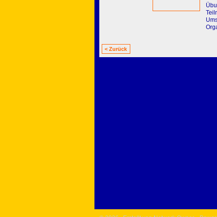
Übun
Teil
Ums
Orga
< Zurück