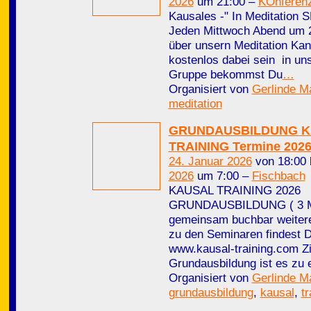
2026
um 21:00 –
KOnferen
Kausales -" In Meditation S
Jeden Mittwoch Abend um 
über unsern Meditation Kan
kostenlos dabei sein in un
Gruppe bekommst Du
…
Organisiert von
Gerlinde M
meditation
GRUNDAUSBILDUNG 
TRAINING Termine 202
24. Januar 2026
von 18:00 
2026
um 7:00 –
Fischbach
KAUSAL TRAINING 2026
GRUNDAUSBILDUNG ( 3 Mo
gemeinsam buchbar weitere
zu den Seminaren findest D
www.kausal-training.com Zi
Grundausbildung ist es zu 
Organisiert von
Gerlinde M
grundausbildung
,
kausal
,
tr