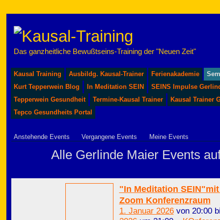
Das ganzheitliche Bewußtseins-Training der "Neuen Zeit"
Kausal Training
Ausbildg. Kausal-Trainer
Ferienakademie
Sem
Kurt Tepperwein Blog
In Meditation SEIN
SEINS Impulse Gerlin
Tepperwein Gesundheit
Termine-Kausal Trainer
Kausal Trainer 
Tepco Gesundheits Portal
Anstehende Events
Vergangene Events
Meine Events
Alle Gerlinde Maier Events au
"In Meditation SEIN"mit
Zoom Konferenzraum
1. Januar 2026
von 20:00 b