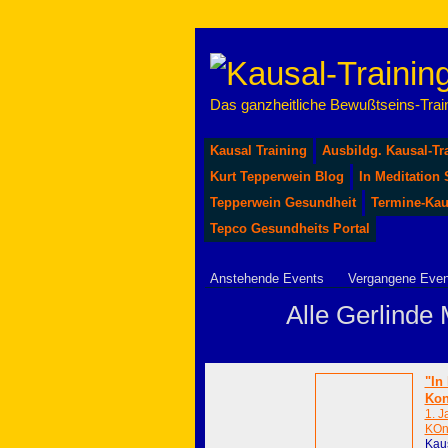
Das ganzheitliche Bewußtseins-Train
Kausal Training
Ausbildg. Kausal-Tr
Kurt Tepperwein Blog
In Meditation
Tepperwein Gesundheit
Termine-Kau
Tepco Gesundheits Portal
Anstehende Events
Vergangene Even
Alle Gerlinde 
"In
Kon
1. J
KOn
Kaus