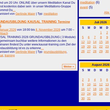
meditation
(6)
nd um 20 Uhr. ONLINE über unsern Meditation Kanal Du
st kostenlos dabei sein in unser Meditations-Gruppe
event
(5)
ommst Du
…
Alle
nisiert von
Gerlinde Maier
| Typ:
meditation
UNDAUSBILDUNG KAUSAL TRAINING Termine
Juli
2026
6
S
M
D
M
D
 Januar 2026
von 18:00 bis
8. November 2026
um 7:00 –
1
2
chbach
SAL TRAINING 2026 GRUNDAUSBILDUNG ( 3 Module)
5
6
7
8
9
 gemeinsam buchbar weitere Informationen zu den
12
13
14
15
16
naren findest Du unter www.kausal-training.com Ziel der
19
20
21
22
23
dausbildung ist es zu erkenne
…
26
27
28
29
30
nisiert von
Gerlinde Maier
| Typ:
grundausbildung
,
sal
,
training
August
2026
Weiter >
S
M
D
M
D
2
3
4
5
6
9
10
11
12
13
16
17
18
19
20
23
24
25
26
27
30
31