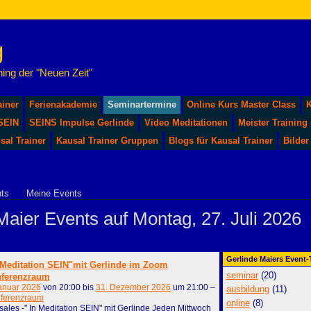
ing der "Neuen Zeit"
ainer
Ferienakademie
Seminartermine
Online Kurs Master Class
K
 SEIN
SEINS Impulse Gerlinde
Video Meditationen
Meister Training
sal Trainer
Kausal Trainer Gruppen
Blogs für Kausal Trainer
Bilder
ts
Meine Events
Maier Events auf Montag, 27. Juli 2026
Gerlinde Maiers Event
 Meditation SEIN"mit Gerlinde im Zoom
seminar
(20)
ferenzraum
anuar 2026
von 20:00 bis
31. Dezember 2026
um 21:00 –
ausbildung
(11)
ferenzraum
online
(8)
ales -" In Meditation SEIN" mit Gerlinde Jeden Mittwoch