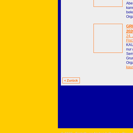
Abe
kann
bek
Orga
GR
202
24.
Fis
KAU
nur
Semi
Grun
Orga
kau
< Zurück