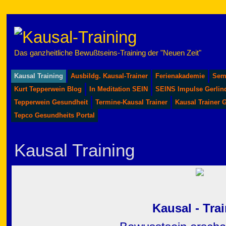
Das ganzheitliche Bewußtseins-Training der "Neuen Zeit"
Kausal Training
Ausbildg. Kausal-Trainer
Ferienakademie
Sem
Kurt Tepperwein Blog
In Meditation SEIN
SEINS Impulse Gerlin
Tepperwein Gesundheit
Termine-Kausal Trainer
Kausal Trainer 
Tepco Gesundheits Portal
Kausal Training
Kausal - Tra