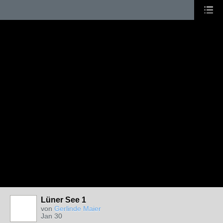
Lüner See 1
von
Gerlinde Maier
Jan 30