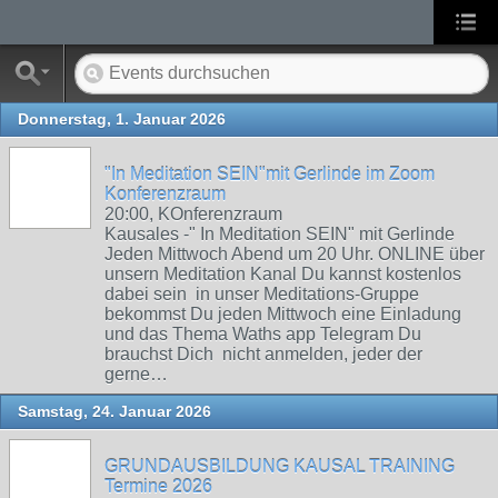
Donnerstag, 1. Januar 2026
"In Meditation SEIN"mit Gerlinde im Zoom
Konferenzraum
20:00, KOnferenzraum
Kausales -" In Meditation SEIN" mit Gerlinde
Jeden Mittwoch Abend um 20 Uhr. ONLINE über
unsern Meditation Kanal Du kannst kostenlos
dabei sein in unser Meditations-Gruppe
bekommst Du jeden Mittwoch eine Einladung
und das Thema Waths app Telegram Du
brauchst Dich nicht anmelden, jeder der
gerne…
Samstag, 24. Januar 2026
GRUNDAUSBILDUNG KAUSAL TRAINING
Termine 2026