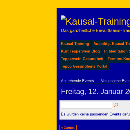
Das ganzheitliche Bewußtseins-Train
Kausal Training
Ausbildg. Kausal-Tr
Kurt Tepperwein Blog
In Meditation
Tepperwein Gesundheit
Termine-Kau
Tepco Gesundheits Portal
Anstehende Events
Vergangene Even
Freitag, 12. Januar 
Es wurden keine passenden Events gefu
< Zurück