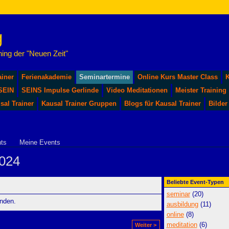
ing der "Neuen Zeit"
ainer
Ferienakademie
Seminartermine
Online Kurs Master Class
K
 SEIN
SEINS Impulse Gerlinde
Video Meditationen
Meister Training
sal Trainer
Kausal Trainer Gruppen
Blogs für Kausal Trainer
Bilder
ts
Meine Events
2024
Beliebte Event-Typen
seminar
(20)
nden.
ausbildung
(11)
online
(8)
meditation
(6)
Weiter >