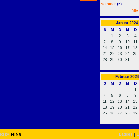
sommer
(5)
Alle
Januar
2024
S
M
D
M
D
1
2
3
4
7
8
9
10
11
14
15
16
17
18
21
22
23
24
25
28
29
30
31
Februar
2024
S
M
D
M
D
1
4
5
6
7
8
11
12
13
14
15
18
19
20
21
22
25
26
27
28
29
ed by
Badges
|
E