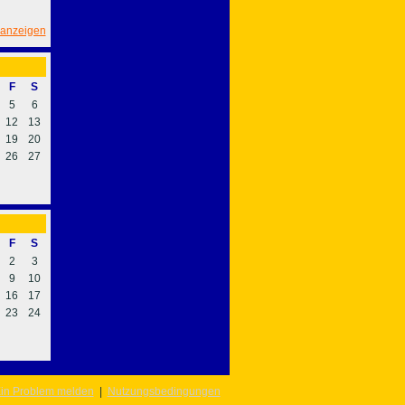
 anzeigen
F
S
5
6
12
13
19
20
26
27
F
S
2
3
9
10
16
17
23
24
in Problem melden
|
Nutzungsbedingungen