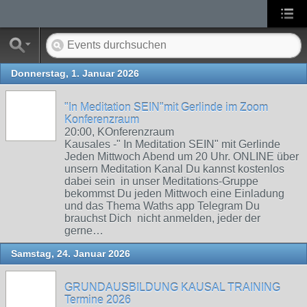
Donnerstag, 1. Januar 2026
"In Meditation SEIN"mit Gerlinde im Zoom
Konferenzraum
20:00, KOnferenzraum
Kausales -" In Meditation SEIN" mit Gerlinde
Jeden Mittwoch Abend um 20 Uhr. ONLINE über
unsern Meditation Kanal Du kannst kostenlos
dabei sein in unser Meditations-Gruppe
bekommst Du jeden Mittwoch eine Einladung
und das Thema Waths app Telegram Du
brauchst Dich nicht anmelden, jeder der
gerne…
Samstag, 24. Januar 2026
GRUNDAUSBILDUNG KAUSAL TRAINING
Termine 2026