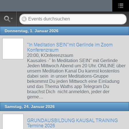
Donnerstag, 1. Januar 2026
"In Meditation SEIN"mit Gerlinde im Zoom
Konferenzraum
20:00, KOnferenzraum
Kausales -" In Meditation SEIN" mit Gerlinde
Jeden Mittwoch Abend um 20 Uhr. ONLINE über
unsern Meditation Kanal Du kannst kostenlos
dabei sein in unser Meditations-Gruppe
bekommst Du jeden Mittwoch eine Einladung
und das Thema Waths app Telegram Du
brauchst Dich nicht anmelden, jeder der
gerne…
Samstag, 24. Januar 2026
GRUNDAUSBILDUNG KAUSAL TRAINING
Termine 2026