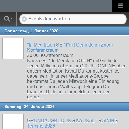
Donnerstag, 1. Januar 2026
"In Meditation SEIN"mit Gerlinde im Zoom
Konferenzraum
20:00, KOnferenzraum
Kausales -" In Meditation SEIN" mit Gerlinde
Jeden Mittwoch Abend um 20 Uhr. ONLINE über
unsern Meditation Kanal Du kannst kostenlos
dabei sein in unser Meditations-Gruppe
bekommst Du jeden Mittwoch eine Einladung
und das Thema Waths app Telegram Du
brauchst Dich nicht anmelden, jeder der
gerne…
Samstag, 24. Januar 2026
GRUNDAUSBILDUNG KAUSAL TRAINING
Termine 2026