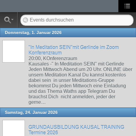
Donnerstag, 1. Januar 2026
"In Meditation SEIN"mit Gerlinde im Zoom
Konferenzraum
20:00, KOnferenzraum
Kausales -" In Meditation SEIN" mit Gerlinde
Jeden Mittwoch Abend um 20 Uhr. ONLINE über
unsern Meditation Kanal Du kannst kostenlos
dabei sein in unser Meditations-Gruppe
bekommst Du jeden Mittwoch eine Einladung
und das Thema Waths app Telegram Du
brauchst Dich nicht anmelden, jeder der
gerne…
Samstag, 24. Januar 2026
GRUNDAUSBILDUNG KAUSAL TRAINING
Termine 2026