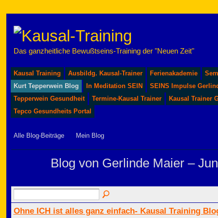
Das ganzheitliche Bewußtseins-Training der "Neuen Zeit"
Kausal Training
Ausbildg. Kausal-Trainer
Ferienakademie
Sem
Kurt Tepperwein Blog
In Meditation SEIN
SEINS Impulse Gerlin
Tepperwein Gesundheit
Termine-Kausal Trainer
Kausal Trainer 
Tepco Gesundheits Portal
Alle Blog-Beiträge
Mein Blog
Blog von Gerlinde Maier – Jun
Ohne ICH ist alles ganz einfach- Kausal Training Blo